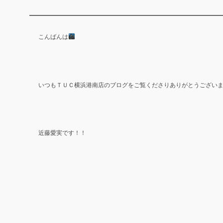
こんばんは
ＴＵＣ
いつも
横浜港南店のブログをご覧くださりありがとうござい
近藤
愛実です！！