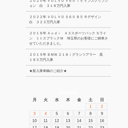
２０２０年 ＶＯＬＶＯ Ｖ６０ Ｔ５ インスクリプシ
ョン 白 ３１８万円入庫
２０２２年 ＶＯＬＶＯ Ｓ６０ Ｂ５ Ｒデザイン
白 ３２３万円入庫
２０１８年 Ａｕｄｉ Ａ３スポーツバック Ｓライ
ン ミトスブラックＭ 埼玉県のお客様にご納車さ
せていただきました。
２０１９年 ＢＭＷ ２１８ｉグランツアラー 黒
１８５万円入庫
★新入庫車輌のご紹介★
2026年8月
月
火
水
木
金
土
日
1
2
3
4
5
6
7
8
9
10
11
12
13
14
15
16
17
18
19
20
21
22
23