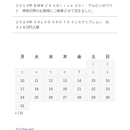
２０１４年 ＢＭＷ Ｚ４ ｓＤｒｉｖｅ ２０ｉ アルピンホワイ
ト 神奈川県のお客様にご納車させて頂きました。
２０２０年 ＶＯＬＶＯ Ｖ６０ Ｔ５ インスクリプション 白
３１８万円入庫
2026年8月
月
火
水
木
金
土
日
1
2
3
4
5
6
7
8
9
10
11
12
13
14
15
16
17
18
19
20
21
22
23
24
25
26
27
28
29
30
31
« 7月
Archives