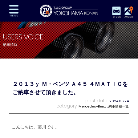
STOCK
ACCESS
在庫車両情報
保証&サービス
パーツリスト
USERS VOICE
TUCとは？
店舗情報
アクセスマップ
納車情報
全国納車
特別作業
注文販売
自動車保険
買取査定
スタッフ紹介
リクルート
お問い合わせ
会社概要
２０１３ｙ Ｍ・ベンツ Ａ４５ ４ＭＡＴＩＣを
プライバシーポリシー
スタッフblog
納車blog
ご納車させて頂きました。
post date:
2024.06.24
category:
Mercedes-Benz
,
納車情報一覧
こんにちは、藤川です。