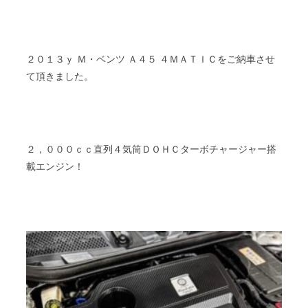
２０１３ｙ Ｍ・ベンツ Ａ４５ ４ＭＡＴＩＣをご納車させ
て頂きました。
２，０００ｃｃ直列４気筒ＤＯＨＣターボチャージャー搭
載エンジン！