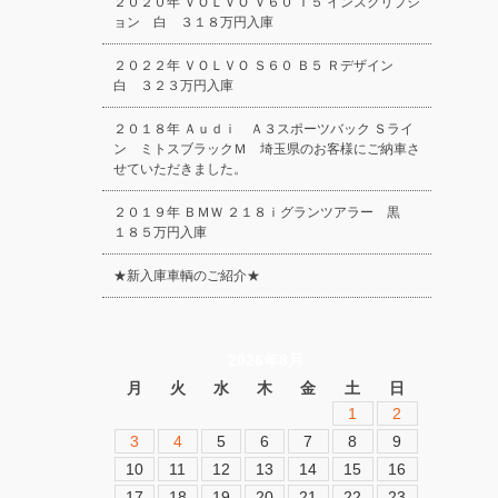
２０２０年 ＶＯＬＶＯ Ｖ６０ Ｔ５ インスクリプシ
ョン 白 ３１８万円入庫
２０２２年 ＶＯＬＶＯ Ｓ６０ Ｂ５ Ｒデザイン
白 ３２３万円入庫
２０１８年 Ａｕｄｉ Ａ３スポーツバック Ｓライ
ン ミトスブラックＭ 埼玉県のお客様にご納車さ
せていただきました。
２０１９年 ＢＭＷ ２１８ｉグランツアラー 黒
１８５万円入庫
★新入庫車輌のご紹介★
2026年8月
月
火
水
木
金
土
日
1
2
3
4
5
6
7
8
9
10
11
12
13
14
15
16
17
18
19
20
21
22
23