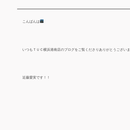
こんばんは
ＴＵＣ
いつも
横浜港南店のブログをご覧くださりありがとうござい
近藤
愛実です！！