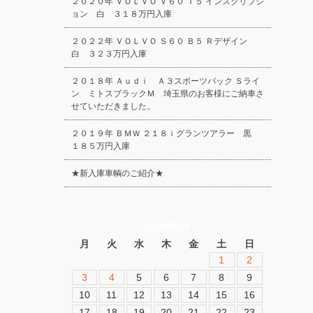
２０２０年 ＶＯＬＶＯ Ｖ６０ Ｔ５ インスクリプシ
ョン 白 ３１８万円入庫
２０２２年 ＶＯＬＶＯ Ｓ６０ Ｂ５ Ｒデザイン
白 ３２３万円入庫
２０１８年 Ａｕｄｉ Ａ３スポーツバック Ｓライ
ン ミトスブラックＭ 埼玉県のお客様にご納車さ
せていただきました。
２０１９年 ＢＭＷ ２１８ｉグランツアラー 黒
１８５万円入庫
★新入庫車輌のご紹介★
2026年8月
月
火
水
木
金
土
日
1
2
3
4
5
6
7
8
9
10
11
12
13
14
15
16
17
18
19
20
21
22
23