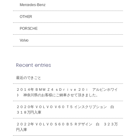
Mercedes-Benz
OTHER
PORSCHE
Volvo
Recent entries
最近のできごと
２０１４年 ＢＭＷ Ｚ４ ｓＤｒｉｖｅ ２０ｉ アルピンホワイ
ト 神奈川県のお客様にご納車させて頂きました。
２０２０年 ＶＯＬＶＯ Ｖ６０ Ｔ５ インスクリプション 白
３１８万円入庫
２０２２年 ＶＯＬＶＯ Ｓ６０ Ｂ５ Ｒデザイン 白 ３２３万
円入庫