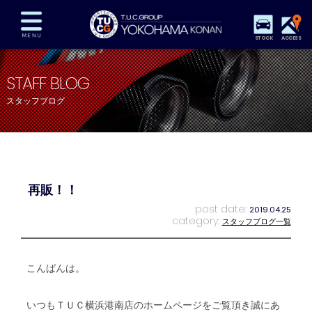
STOCK
ACCESS
在庫車両情報
保証&サービス
パーツリスト
STAFF BLOG
TUCとは？
店舗情報
アクセスマップ
スタッフブログ
全国納車
特別作業
注文販売
自動車保険
買取査定
スタッフ紹介
リクルート
お問い合わせ
会社概要
再販！！
プライバシーポリシー
スタッフblog
納車blog
post date:
2019.04.25
category:
スタッフブログ一覧
こんばんは。
いつもＴＵＣ横浜港南店のホームページをご覧頂き誠にあ