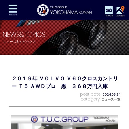
STOCK
ACCESS
在庫車両情報
保証&サービス
パーツリスト
NEWS&TOPICS
TUCとは？
店舗情報
アクセスマップ
ニュース&トピックス
全国納車
特別作業
注文販売
自動車保険
買取査定
スタッフ紹介
リクルート
お問い合わせ
会社概要
２０１９年 ＶＯＬＶＯ Ｖ６０クロスカントリ
プライバシーポリシー
スタッフblog
納車blog
ー Ｔ５ ＡＷＤプロ 黒 ３６８万円入庫
post date:
2024.05.24
category:
ニュース一覧