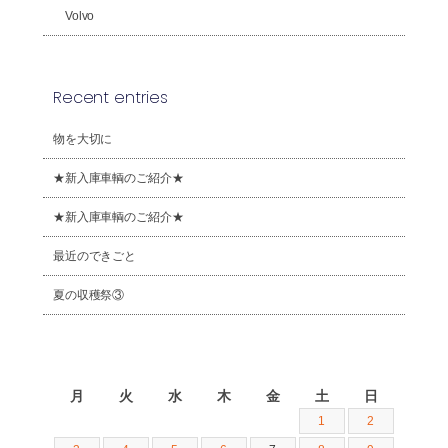
Volvo
Recent entries
物を大切に
★新入庫車輌のご紹介★
★新入庫車輌のご紹介★
最近のできごと
夏の収穫祭③
2026年8月
月
火
水
木
金
土
日
1
2