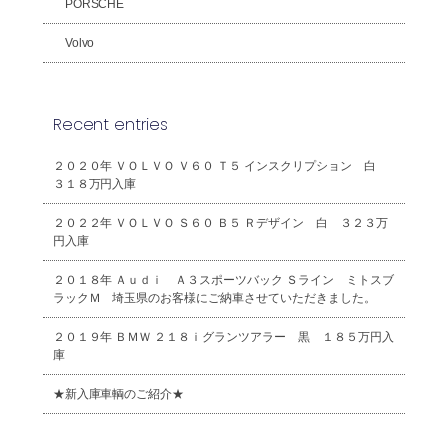
PORSCHE
Volvo
Recent entries
２０２０年 ＶＯＬＶＯ Ｖ６０ Ｔ５ インスクリプション 白
３１８万円入庫
２０２２年 ＶＯＬＶＯ Ｓ６０ Ｂ５ Ｒデザイン 白 ３２３万
円入庫
２０１８年 Ａｕｄｉ Ａ３スポーツバック Ｓライン ミトスブ
ラックＭ 埼玉県のお客様にご納車させていただきました。
２０１９年 ＢＭＷ ２１８ｉグランツアラー 黒 １８５万円入
庫
★新入庫車輌のご紹介★