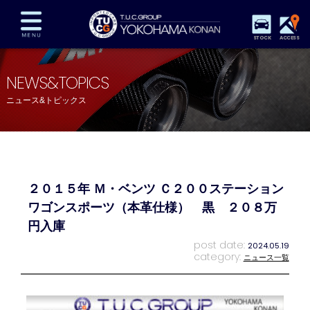
STOCK
ACCESS
在庫車両情報
保証&サービス
パーツリスト
NEWS&TOPICS
TUCとは？
店舗情報
アクセスマップ
ニュース&トピックス
全国納車
特別作業
注文販売
自動車保険
買取査定
スタッフ紹介
リクルート
お問い合わせ
会社概要
２０１５年 Ｍ・ベンツ Ｃ２００ステーション
プライバシーポリシー
スタッフblog
納車blog
ワゴンスポーツ（本革仕様） 黒 ２０８万
円入庫
post date:
2024.05.19
category:
ニュース一覧