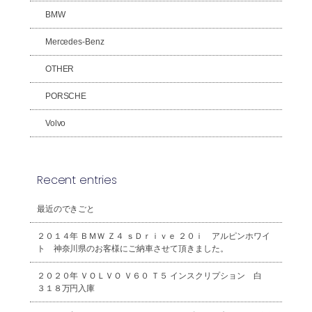
BMW
Mercedes-Benz
OTHER
PORSCHE
Volvo
Recent entries
最近のできごと
２０１４年 ＢＭＷ Ｚ４ ｓＤｒｉｖｅ ２０ｉ アルピンホワイ
ト 神奈川県のお客様にご納車させて頂きました。
２０２０年 ＶＯＬＶＯ Ｖ６０ Ｔ５ インスクリプション 白
３１８万円入庫