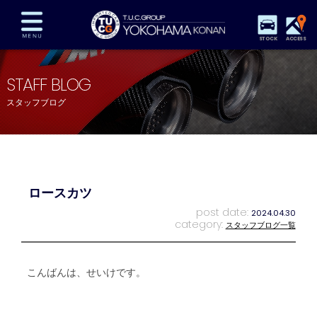
STOCK
ACCESS
在庫車両情報
保証&サービス
パーツリスト
STAFF BLOG
TUCとは？
店舗情報
アクセスマップ
スタッフブログ
全国納車
特別作業
注文販売
自動車保険
買取査定
スタッフ紹介
リクルート
お問い合わせ
会社概要
ロースカツ
プライバシーポリシー
スタッフblog
納車blog
post date:
2024.04.30
category:
スタッフブログ一覧
こんばんは、せいけです。