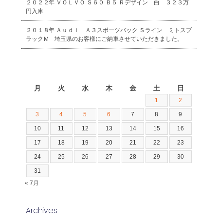
２０２２年 ＶＯＬＶＯ Ｓ６０ Ｂ５ Ｒデザイン 白 ３２３万
円入庫
２０１８年 Ａｕｄｉ Ａ３スポーツバック Ｓライン ミトスブ
ラックＭ 埼玉県のお客様にご納車させていただきました。
2026年8月
月
火
水
木
金
土
日
1
2
3
4
5
6
7
8
9
10
11
12
13
14
15
16
17
18
19
20
21
22
23
24
25
26
27
28
29
30
31
« 7月
Archives