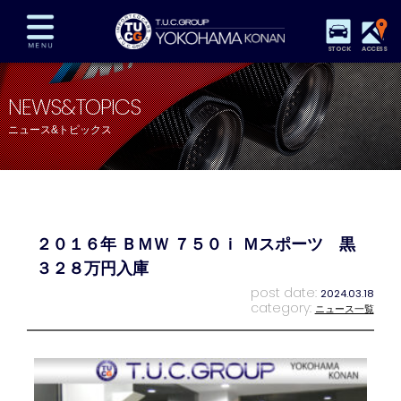
STOCK
ACCESS
在庫車両情報
保証&サービス
パーツリスト
NEWS&TOPICS
TUCとは？
店舗情報
アクセスマップ
ニュース&トピックス
全国納車
特別作業
注文販売
自動車保険
買取査定
スタッフ紹介
リクルート
お問い合わせ
会社概要
２０１６年 ＢＭＷ ７５０ｉ Ｍスポーツ 黒
プライバシーポリシー
スタッフblog
納車blog
３２８万円入庫
post date:
2024.03.18
category:
ニュース一覧