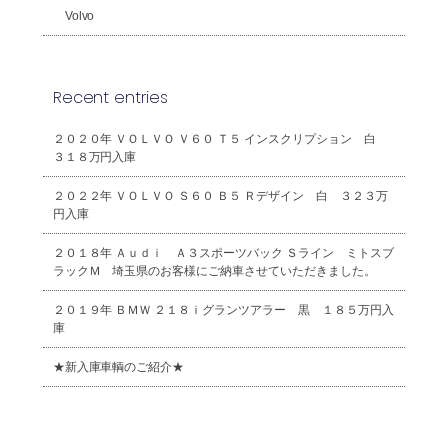
Volvo
Recent entries
２０２０年 ＶＯＬＶＯ Ｖ６０ Ｔ５ インスクリプション 白
３１８万円入庫
２０２２年 ＶＯＬＶＯ Ｓ６０ Ｂ５ Ｒデザイン 白 ３２３万
円入庫
２０１８年 Ａｕｄｉ Ａ３スポーツバック Ｓライン ミトスブ
ラックＭ 埼玉県のお客様にご納車させていただきました。
２０１９年 ＢＭＷ ２１８ｉグランツアラー 黒 １８５万円入
庫
★新入庫車輌のご紹介★
2026年8月