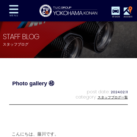
STOCK
ACCESS
在庫車両情報
保証&サービス
パーツリスト
STAFF BLOG
TUCとは？
店舗情報
アクセスマップ
スタッフブログ
全国納車
特別作業
注文販売
自動車保険
買取査定
スタッフ紹介
リクルート
お問い合わせ
会社概要
Photo gallery ㊽
プライバシーポリシー
スタッフblog
納車blog
post date:
2024.02.11
category:
スタッフブログ一覧
こんにちは、藤川です。