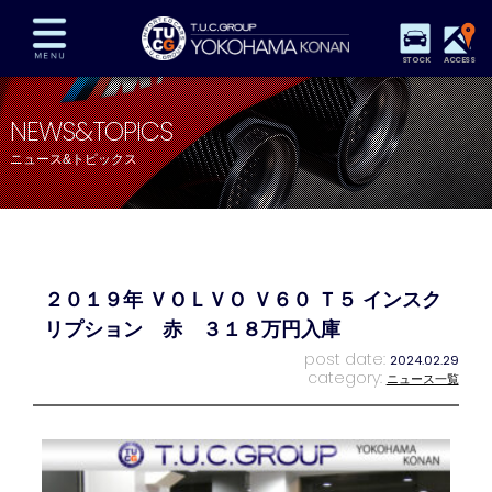
STOCK
ACCESS
在庫車両情報
保証&サービス
パーツリスト
NEWS&TOPICS
TUCとは？
店舗情報
アクセスマップ
ニュース&トピックス
全国納車
特別作業
注文販売
自動車保険
買取査定
スタッフ紹介
リクルート
お問い合わせ
会社概要
２０１９年 ＶＯＬＶＯ Ｖ６０ Ｔ５ インスク
プライバシーポリシー
スタッフblog
納車blog
リプション 赤 ３１８万円入庫
post date:
2024.02.29
category:
ニュース一覧