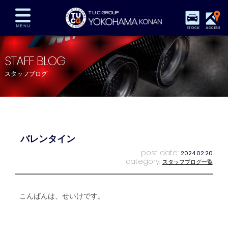
STOCK
ACCESS
在庫車両情報
保証&サービス
パーツリスト
STAFF BLOG
TUCとは？
店舗情報
アクセスマップ
スタッフブログ
全国納車
特別作業
注文販売
自動車保険
買取査定
スタッフ紹介
リクルート
お問い合わせ
会社概要
バレンタイン
プライバシーポリシー
スタッフblog
納車blog
post date:
2024.02.20
category:
スタッフブログ一覧
こんばんは、せいけです。