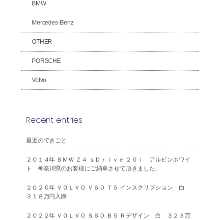
BMW
Mercedes-Benz
OTHER
PORSCHE
Volvo
Recent entries
最近のできごと
２０１４年 ＢＭＷ Ｚ４ ｓＤｒｉｖｅ ２０ｉ アルピンホワイ
ト 神奈川県のお客様にご納車させて頂きました。
２０２０年 ＶＯＬＶＯ Ｖ６０ Ｔ５ インスクリプション 白
３１８万円入庫
２０２２年 ＶＯＬＶＯ Ｓ６０ Ｂ５ Ｒデザイン 白 ３２３万