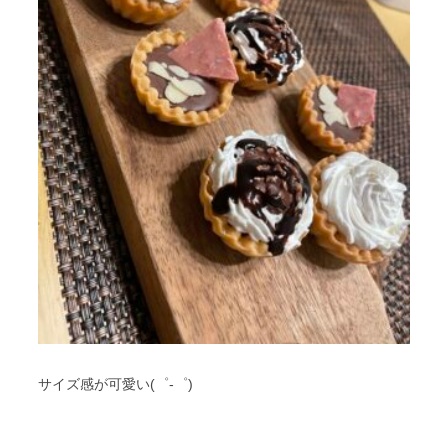
サイズ感が可愛い(゜-゜)