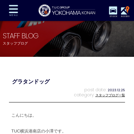
STOCK
ACCESS
在庫車両情報
保証&サービス
パーツリスト
STAFF BLOG
TUCとは？
店舗情報
アクセスマップ
スタッフブログ
全国納車
特別作業
注文販売
自動車保険
買取査定
スタッフ紹介
リクルート
お問い合わせ
会社概要
グラタンドッグ
プライバシーポリシー
スタッフblog
納車blog
post date:
2023.12.25
category:
スタッフブログ一覧
こんにちは。
TUC横浜港南店の小澤です。