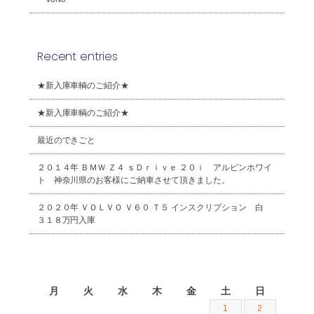
Recent entries
★新入庫車輌のご紹介★
★新入庫車輌のご紹介★
最近のできごと
２０１４年 ＢＭＷ Ｚ４ ｓＤｒｉｖｅ ２０ｉ アルピンホワイ
ト 神奈川県のお客様にご納車させて頂きました。
２０２０年 ＶＯＬＶＯ Ｖ６０ Ｔ５ インスクリプション 白
３１８万円入庫
2026年8月
月
火
水
木
金
土
日
1
2