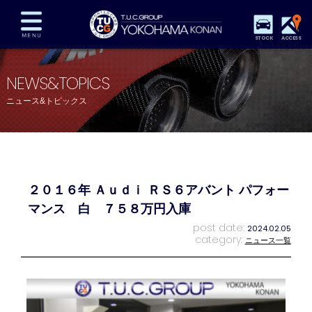
STOCK
ACCESS
在庫車両情報
保証&サービス
パーツリスト
NEWS&TOPICS
TUCとは？
店舗情報
アクセスマップ
ニュース&トピックス
全国納車
特別作業
注文販売
自動車保険
買取査定
スタッフ紹介
リクルート
お問い合わせ
会社概要
２０１６年 Ａｕｄｉ ＲＳ６アバント パフォー
プライバシーポリシー
スタッフblog
納車blog
マンス 白 ７５８万円入庫
post date:
2024.02.05
category:
ニュース一覧