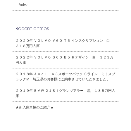
Volvo
Recent entries
２０２０年 ＶＯＬＶＯ Ｖ６０ Ｔ５ インスクリプション 白
３１８万円入庫
２０２２年 ＶＯＬＶＯ Ｓ６０ Ｂ５ Ｒデザイン 白 ３２３万
円入庫
２０１８年 Ａｕｄｉ Ａ３スポーツバック Ｓライン ミトスブ
ラックＭ 埼玉県のお客様にご納車させていただきました。
２０１９年 ＢＭＷ ２１８ｉグランツアラー 黒 １８５万円入
庫
★新入庫車輌のご紹介★
2026年8月