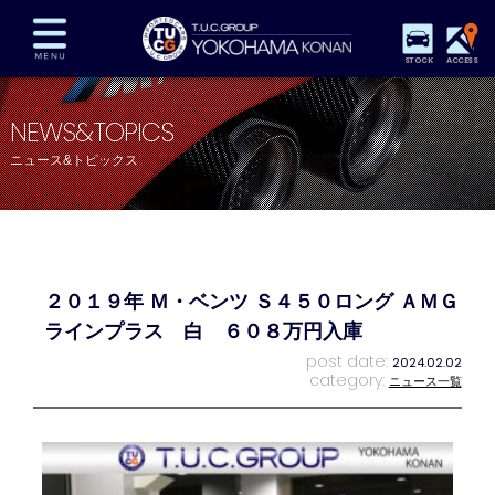
STOCK
ACCESS
在庫車両情報
保証&サービス
パーツリスト
NEWS&TOPICS
TUCとは？
店舗情報
アクセスマップ
ニュース&トピックス
全国納車
特別作業
注文販売
自動車保険
買取査定
スタッフ紹介
リクルート
お問い合わせ
会社概要
２０１９年 Ｍ・ベンツ Ｓ４５０ロング ＡＭＧ
プライバシーポリシー
スタッフblog
納車blog
ラインプラス 白 ６０８万円入庫
post date:
2024.02.02
category:
ニュース一覧