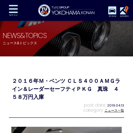
STOCK
ACCESS
在庫車両情報
保証&サービス
パーツリスト
NEWS&TOPICS
TUCとは？
店舗情報
アクセスマップ
ニュース&トピックス
全国納車
特別作業
注文販売
自動車保険
買取査定
スタッフ紹介
リクルート
お問い合わせ
会社概要
２０１６年Ｍ・ベンツ ＣＬＳ４００ＡＭＧラ
プライバシーポリシー
スタッフblog
納車blog
イン＆レーダーセーフティＰＫＧ 真珠 ４
５８万円入庫
post date:
2019.04.13
category:
ニュース一覧