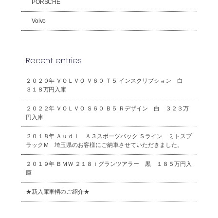
PORSCHE
Volvo
Recent entries
２０２０年 ＶＯＬＶＯ Ｖ６０ Ｔ５ インスクリプション 白
３１８万円入庫
２０２２年 ＶＯＬＶＯ Ｓ６０ Ｂ５ Ｒデザイン 白 ３２３万
円入庫
２０１８年 Ａｕｄｉ Ａ３スポーツバック Ｓライン ミトスブ
ラックＭ 埼玉県のお客様にご納車させていただきました。
２０１９年 ＢＭＷ ２１８ｉグランツアラー 黒 １８５万円入
庫
★新入庫車輌のご紹介★