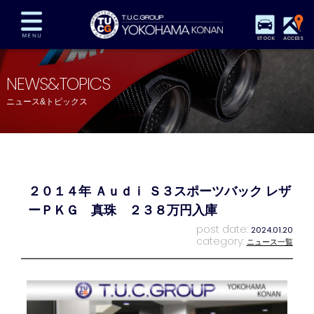
STOCK
ACCESS
在庫車両情報
保証&サービス
パーツリスト
NEWS&TOPICS
TUCとは？
店舗情報
アクセスマップ
ニュース&トピックス
全国納車
特別作業
注文販売
自動車保険
買取査定
スタッフ紹介
リクルート
お問い合わせ
会社概要
２０１４年 Ａｕｄｉ Ｓ３スポーツバック レザ
プライバシーポリシー
スタッフblog
納車blog
ーＰＫＧ 真珠 ２３８万円入庫
post date:
2024.01.20
category:
ニュース一覧