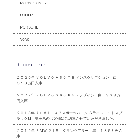
Mercedes-Benz
OTHER
PORSCHE
Volvo
Recent entries
２０２０年 ＶＯＬＶＯ Ｖ６０ Ｔ５ インスクリプション 白
３１８万円入庫
２０２２年 ＶＯＬＶＯ Ｓ６０ Ｂ５ Ｒデザイン 白 ３２３万
円入庫
２０１８年 Ａｕｄｉ Ａ３スポーツバック Ｓライン ミトスブ
ラックＭ 埼玉県のお客様にご納車させていただきました。
２０１９年 ＢＭＷ ２１８ｉグランツアラー 黒 １８５万円入
庫