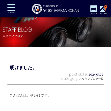
STOCK
ACCESS
在庫車両情報
保証&サービス
パーツリスト
STAFF BLOG
TUCとは？
店舗情報
アクセスマップ
スタッフブログ
全国納車
特別作業
注文販売
自動車保険
買取査定
スタッフ紹介
リクルート
お問い合わせ
会社概要
明けました。
プライバシーポリシー
スタッフblog
納車blog
post date:
2024.01.09
category:
スタッフブログ一覧
こんばんは、せいけです。