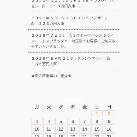
２０２０年 ＶＯＬＶＯ Ｖ６０ Ｔ５ インスクリプシ
ョン 白 ３１８万円入庫
２０２２年 ＶＯＬＶＯ Ｓ６０ Ｂ５ Ｒデザイン
白 ３２３万円入庫
２０１８年 Ａｕｄｉ Ａ３スポーツバック Ｓライ
ン ミトスブラックＭ 埼玉県のお客様にご納車さ
せていただきました。
２０１９年 ＢＭＷ ２１８ｉグランツアラー 黒
１８５万円入庫
★新入庫車輌のご紹介★
2026年8月
月
火
水
木
金
土
日
1
2
3
4
5
6
7
8
9
10
11
12
13
14
15
16
17
18
19
20
21
22
23