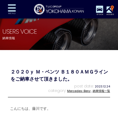
STOCK
ACCESS
在庫車両情報
保証&サービス
パーツリスト
USERS VOICE
TUCとは？
店舗情報
アクセスマップ
納車情報
全国納車
特別作業
注文販売
自動車保険
買取査定
スタッフ紹介
リクルート
お問い合わせ
会社概要
２０２０ｙ Ｍ・ベンツ Ｂ１８０ＡＭＧライン
プライバシーポリシー
スタッフblog
納車blog
をご納車させて頂きました。
post date:
2023.12.24
category:
Mercedes-Benz
,
納車情報一覧
こんにちは、藤川です。