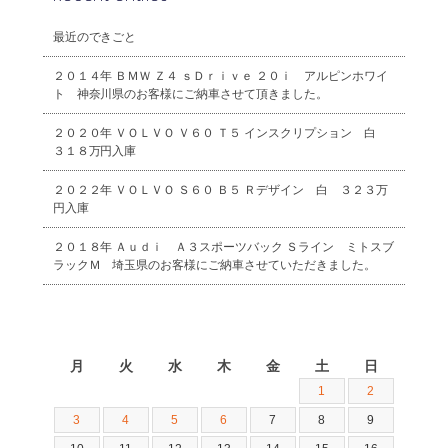
最近のできごと
２０１４年 ＢＭＷ Ｚ４ ｓＤｒｉｖｅ ２０ｉ アルピンホワイ
ト 神奈川県のお客様にご納車させて頂きました。
２０２０年 ＶＯＬＶＯ Ｖ６０ Ｔ５ インスクリプション 白
３１８万円入庫
２０２２年 ＶＯＬＶＯ Ｓ６０ Ｂ５ Ｒデザイン 白 ３２３万
円入庫
２０１８年 Ａｕｄｉ Ａ３スポーツバック Ｓライン ミトスブ
ラックＭ 埼玉県のお客様にご納車させていただきました。
2026年8月
月
火
水
木
金
土
日
1
2
3
4
5
6
7
8
9