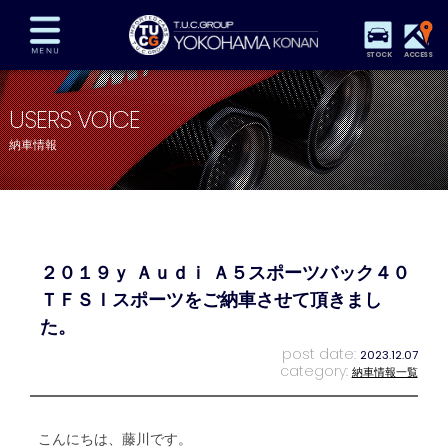
STOCK
ACCESS
在庫車両情報
保証&サービス
パーツリスト
USERS VOICE
TUCとは？
店舗情報
アクセスマップ
納車情報
全国納車
特別作業
注文販売
自動車保険
買取査定
スタッフ紹介
リクルート
お問い合わせ
会社概要
２０１９ｙ Ａｕｄｉ Ａ５スポーツバック４０
プライバシーポリシー
スタッフblog
納車blog
ＴＦＳＩスポーツをご納車させて頂きまし
た。
post date:
2023.12.07
category:
納車情報一覧
こんにちは、藤川です。