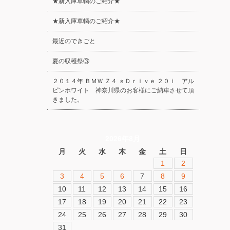
★新入庫車輌のご紹介★
★新入庫車輌のご紹介★
最近のできごと
夏の収穫祭③
２０１４年 ＢＭＷ Ｚ４ ｓＤｒｉｖｅ ２０ｉ アル
ピンホワイト 神奈川県のお客様にご納車させて頂
きました。
2026年8月
月
火
水
木
金
土
日
1
2
3
4
5
6
7
8
9
10
11
12
13
14
15
16
17
18
19
20
21
22
23
24
25
26
27
28
29
30
31