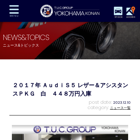
STOCK
ACCESS
在庫車両情報
保証&サービス
パーツリスト
NEWS&TOPICS
TUCとは？
店舗情報
アクセスマップ
ニュース&トピックス
全国納車
特別作業
注文販売
自動車保険
買取査定
スタッフ紹介
リクルート
お問い合わせ
会社概要
２０１７年 ＡｕｄｉＳ５ レザー＆アシスタン
プライバシーポリシー
スタッフblog
納車blog
スＰＫＧ 白 ４４８万円入庫
post date:
2023.12.10
category:
ニュース一覧