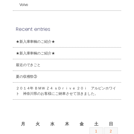
Volvo
Recent entries
★新入庫車輌のご紹介★
★新入庫車輌のご紹介★
最近のできごと
夏の収穫祭③
２０１４年 ＢＭＷ Ｚ４ ｓＤｒｉｖｅ ２０ｉ アルピンホワイ
ト 神奈川県のお客様にご納車させて頂きました。
2026年8月
月
火
水
木
金
土
日
1
2