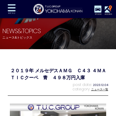
STOCK
ACCESS
在庫車両情報
保証&サービス
パーツリスト
NEWS&TOPICS
TUCとは？
店舗情報
アクセスマップ
ニュース&トピックス
全国納車
特別作業
注文販売
自動車保険
買取査定
スタッフ紹介
リクルート
お問い合わせ
会社概要
２０１９年 メルセデスＡＭＧ Ｃ４３ ４ＭＡ
プライバシーポリシー
スタッフblog
納車blog
ＴＩＣクーペ 青 ４９８万円入庫
post date:
2023.12.04
category:
ニュース一覧