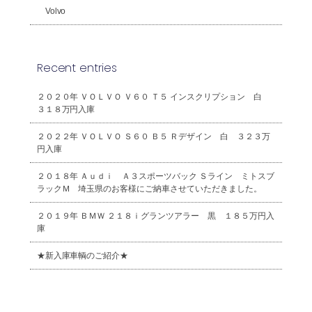
Volvo
Recent entries
２０２０年 ＶＯＬＶＯ Ｖ６０ Ｔ５ インスクリプション 白
３１８万円入庫
２０２２年 ＶＯＬＶＯ Ｓ６０ Ｂ５ Ｒデザイン 白 ３２３万
円入庫
２０１８年 Ａｕｄｉ Ａ３スポーツバック Ｓライン ミトスブ
ラックＭ 埼玉県のお客様にご納車させていただきました。
２０１９年 ＢＭＷ ２１８ｉグランツアラー 黒 １８５万円入
庫
★新入庫車輌のご紹介★
2026年8月