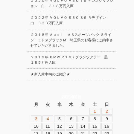
２０２０年 ＶＯＬＶＯ Ｖ６０ Ｔ５ インスクリプシ
ョン 白 ３１８万円入庫
２０２２年 ＶＯＬＶＯ Ｓ６０ Ｂ５ Ｒデザイン
白 ３２３万円入庫
２０１８年 Ａｕｄｉ Ａ３スポーツバック Ｓライ
ン ミトスブラックＭ 埼玉県のお客様にご納車さ
せていただきました。
２０１９年 ＢＭＷ ２１８ｉグランツアラー 黒
１８５万円入庫
★新入庫車輌のご紹介★
2026年8月
月
火
水
木
金
土
日
1
2
3
4
5
6
7
8
9
10
11
12
13
14
15
16
17
18
19
20
21
22
23