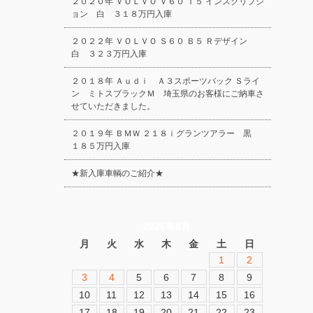
２０２０年 ＶＯＬＶＯ Ｖ６０ Ｔ５ インスクリプシ
ョン 白 ３１８万円入庫
２０２２年 ＶＯＬＶＯ Ｓ６０ Ｂ５ Ｒデザイン
白 ３２３万円入庫
２０１８年 Ａｕｄｉ Ａ３スポーツバック Ｓライ
ン ミトスブラックＭ 埼玉県のお客様にご納車さ
せていただきました。
２０１９年 ＢＭＷ ２１８ｉグランツアラー 黒
１８５万円入庫
★新入庫車輌のご紹介★
2026年8月
月
火
水
木
金
土
日
1
2
3
4
5
6
7
8
9
10
11
12
13
14
15
16
17
18
19
20
21
22
23