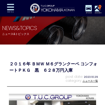
STOCK
ACCESS
在庫車両情報
保証&サービス
パーツリスト
NEWS&TOPICS
TUCとは？
店舗情報
アクセスマップ
ニュース&トピックス
全国納車
特別作業
注文販売
自動車保険
買取査定
スタッフ紹介
リクルート
お問い合わせ
会社概要
２０１６年 ＢＭＷ Ｍ６グランクーペ コンフォ
プライバシーポリシー
スタッフblog
納車blog
ートＰＫＧ 黒 ６２８万円入庫
post date:
2023.10.29
category:
ニュース一覧