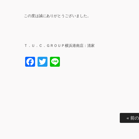
この度は誠にありがとうございました。
Ｔ．Ｕ．Ｃ．ＧＲＯＵＰ横浜港南店：清家
Facebook
Twitter
Line
« 前