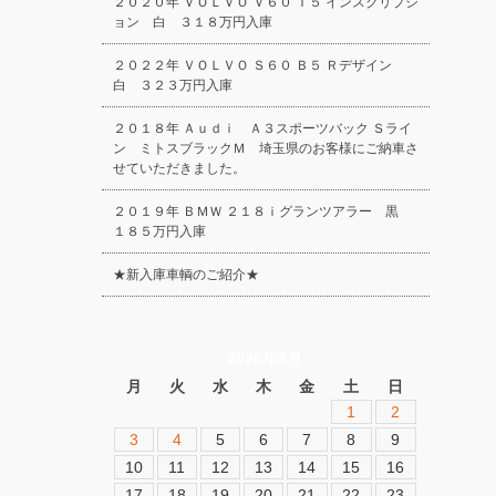
２０２０年 ＶＯＬＶＯ Ｖ６０ Ｔ５ インスクリプシ
ョン 白 ３１８万円入庫
２０２２年 ＶＯＬＶＯ Ｓ６０ Ｂ５ Ｒデザイン
白 ３２３万円入庫
２０１８年 Ａｕｄｉ Ａ３スポーツバック Ｓライ
ン ミトスブラックＭ 埼玉県のお客様にご納車さ
せていただきました。
２０１９年 ＢＭＷ ２１８ｉグランツアラー 黒
１８５万円入庫
★新入庫車輌のご紹介★
2026年8月
月
火
水
木
金
土
日
1
2
3
4
5
6
7
8
9
10
11
12
13
14
15
16
17
18
19
20
21
22
23