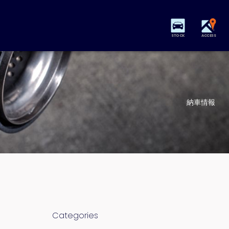
STOCK
ACCESS
納車情報
。
Categories