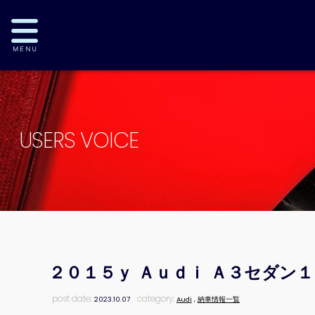
USERS VOICE
２０１５ｙ Ａｕｄｉ Ａ３セダン
post date:
category:
2023.10.07
Audi
,
納車情報一覧