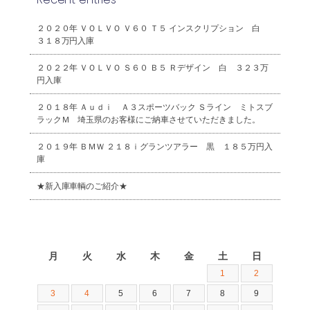
２０２０年 ＶＯＬＶＯ Ｖ６０ Ｔ５ インスクリプション 白
３１８万円入庫
２０２２年 ＶＯＬＶＯ Ｓ６０ Ｂ５ Ｒデザイン 白 ３２３万
円入庫
２０１８年 Ａｕｄｉ Ａ３スポーツバック Ｓライン ミトスブ
ラックＭ 埼玉県のお客様にご納車させていただきました。
２０１９年 ＢＭＷ ２１８ｉグランツアラー 黒 １８５万円入
庫
★新入庫車輌のご紹介★
2026年8月
月
火
水
木
金
土
日
1
2
3
4
5
6
7
8
9