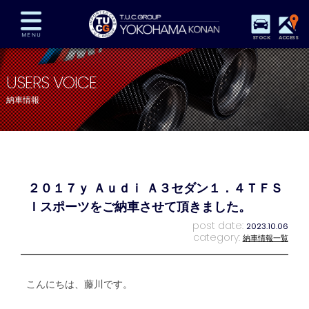
STOCK
ACCESS
在庫車両情報
保証&サービス
パーツリスト
USERS VOICE
TUCとは？
店舗情報
アクセスマップ
納車情報
全国納車
特別作業
注文販売
自動車保険
買取査定
スタッフ紹介
リクルート
お問い合わせ
会社概要
２０１７ｙ Ａｕｄｉ Ａ３セダン１．４ＴＦＳ
プライバシーポリシー
スタッフblog
納車blog
Ｉスポーツをご納車させて頂きました。
post date:
2023.10.06
category:
納車情報一覧
こんにちは、藤川です。