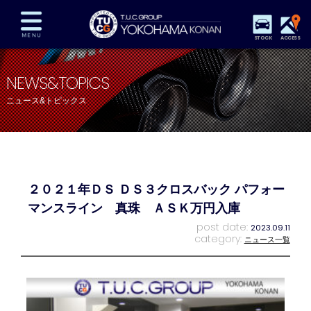
STOCK
ACCESS
在庫車両情報
保証&サービス
パーツリスト
NEWS&TOPICS
TUCとは？
店舗情報
アクセスマップ
ニュース&トピックス
全国納車
特別作業
注文販売
自動車保険
買取査定
スタッフ紹介
リクルート
お問い合わせ
会社概要
２０２１年ＤＳ ＤＳ３クロスバック パフォー
プライバシーポリシー
スタッフblog
納車blog
マンスライン 真珠 ＡＳＫ万円入庫
post date:
2023.09.11
category:
ニュース一覧