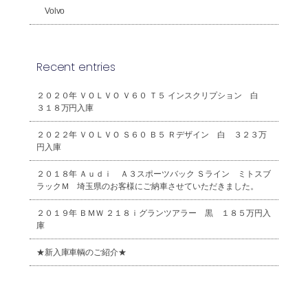
Volvo
Recent entries
２０２０年 ＶＯＬＶＯ Ｖ６０ Ｔ５ インスクリプション 白
３１８万円入庫
２０２２年 ＶＯＬＶＯ Ｓ６０ Ｂ５ Ｒデザイン 白 ３２３万
円入庫
２０１８年 Ａｕｄｉ Ａ３スポーツバック Ｓライン ミトスブ
ラックＭ 埼玉県のお客様にご納車させていただきました。
２０１９年 ＢＭＷ ２１８ｉグランツアラー 黒 １８５万円入
庫
★新入庫車輌のご紹介★
2026年8月