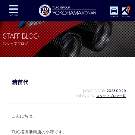
STOCK
ACCESS
在庫車両情報
保証&サービス
パーツリスト
STAFF BLOG
TUCとは？
店舗情報
アクセスマップ
スタッフブログ
全国納車
特別作業
注文販売
自動車保険
買取査定
スタッフ紹介
リクルート
お問い合わせ
会社概要
猪苗代
プライバシーポリシー
スタッフblog
納車blog
post date:
2023.09.29
category:
スタッフブログ一覧
こんにちは。
TUC横浜港南店の小澤です。