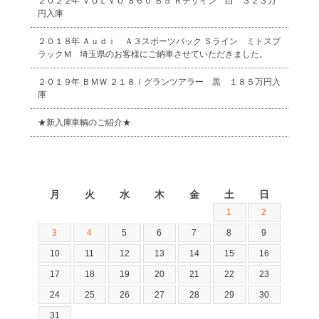
２０２２年 ＶＯＬＶＯ Ｓ６０ Ｂ５ Ｒデザイン 白 ３２３万
円入庫
２０１８年 Ａｕｄｉ Ａ３スポーツバック Ｓライン ミトスブ
ラックＭ 埼玉県のお客様にご納車させていただきました。
２０１９年 ＢＭＷ ２１８ｉグランツアラー 黒 １８５万円入
庫
★新入庫車輌のご紹介★
2026年8月
月
火
水
木
金
土
日
1
2
3
4
5
6
7
8
9
10
11
12
13
14
15
16
17
18
19
20
21
22
23
24
25
26
27
28
29
30
31