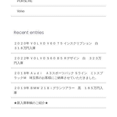
PORSCHE
Volvo
Recent entries
２０２０年 ＶＯＬＶＯ Ｖ６０ Ｔ５ インスクリプション 白
３１８万円入庫
２０２２年 ＶＯＬＶＯ Ｓ６０ Ｂ５ Ｒデザイン 白 ３２３万
円入庫
２０１８年 Ａｕｄｉ Ａ３スポーツバック Ｓライン ミトスブ
ラックＭ 埼玉県のお客様にご納車させていただきました。
２０１９年 ＢＭＷ ２１８ｉグランツアラー 黒 １８５万円入
庫
★新入庫車輌のご紹介★