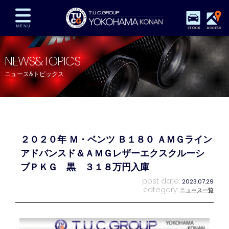
STOCK
ACCESS
在庫車両情報
保証&サービス
パーツリスト
NEWS&TOPICS
TUCとは？
店舗情報
アクセスマップ
ニュース&トピックス
全国納車
特別作業
注文販売
自動車保険
買取査定
スタッフ紹介
リクルート
お問い合わせ
会社概要
２０２０年 Ｍ・ベンツ Ｂ１８０ ＡＭＧライン
プライバシーポリシー
スタッフblog
納車blog
アドバンスド＆ＡＭＧレザーエクスクルーシ
ブＰＫＧ 黒 ３１８万円入庫
post date:
2023.07.29
category:
ニュース一覧