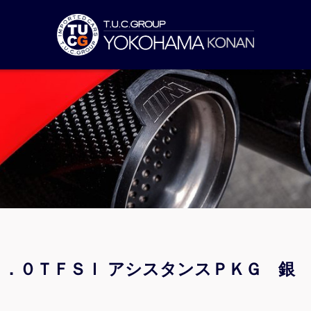
 ２．０ＴＦＳＩ アシスタンスＰＫＧ 銀