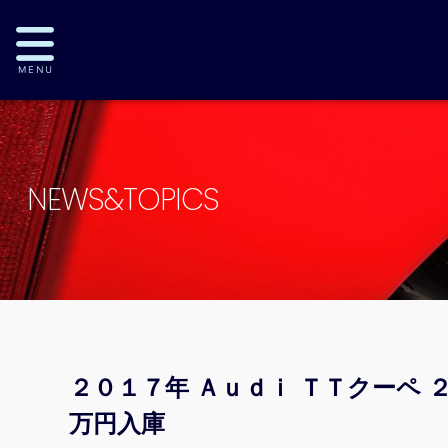
NEWS&TOPICS
２０１７年 Ａｕｄｉ ＴＴクーペ
万円入庫