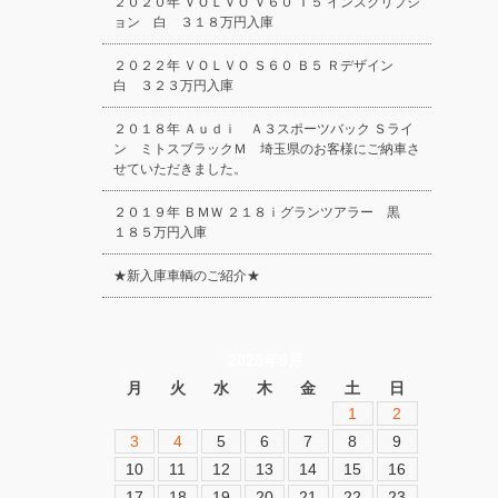
２０２０年 ＶＯＬＶＯ Ｖ６０ Ｔ５ インスクリプシ
ョン 白 ３１８万円入庫
２０２２年 ＶＯＬＶＯ Ｓ６０ Ｂ５ Ｒデザイン
白 ３２３万円入庫
２０１８年 Ａｕｄｉ Ａ３スポーツバック Ｓライ
ン ミトスブラックＭ 埼玉県のお客様にご納車さ
せていただきました。
２０１９年 ＢＭＷ ２１８ｉグランツアラー 黒
１８５万円入庫
★新入庫車輌のご紹介★
2026年8月
月
火
水
木
金
土
日
1
2
3
4
5
6
7
8
9
10
11
12
13
14
15
16
17
18
19
20
21
22
23