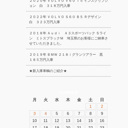
２０２０年 ＶＯＬＶＯ Ｖ６０ Ｔ５ インスクリプシ
ョン 白 ３１８万円入庫
２０２２年 ＶＯＬＶＯ Ｓ６０ Ｂ５ Ｒデザイン
白 ３２３万円入庫
２０１８年 Ａｕｄｉ Ａ３スポーツバック Ｓライ
ン ミトスブラックＭ 埼玉県のお客様にご納車さ
せていただきました。
２０１９年 ＢＭＷ ２１８ｉグランツアラー 黒
１８５万円入庫
★新入庫車輌のご紹介★
2026年8月
月
火
水
木
金
土
日
1
2
3
4
5
6
7
8
9
10
11
12
13
14
15
16
17
18
19
20
21
22
23