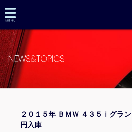
NEWS&TOPICS
２０１５年 ＢＭＷ ４３５ｉグラ
円入庫