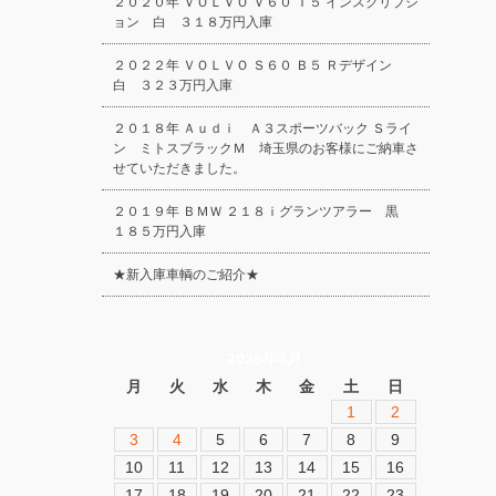
２０２０年 ＶＯＬＶＯ Ｖ６０ Ｔ５ インスクリプシ
ョン 白 ３１８万円入庫
２０２２年 ＶＯＬＶＯ Ｓ６０ Ｂ５ Ｒデザイン
白 ３２３万円入庫
２０１８年 Ａｕｄｉ Ａ３スポーツバック Ｓライ
ン ミトスブラックＭ 埼玉県のお客様にご納車さ
せていただきました。
２０１９年 ＢＭＷ ２１８ｉグランツアラー 黒
１８５万円入庫
★新入庫車輌のご紹介★
2026年8月
月
火
水
木
金
土
日
1
2
3
4
5
6
7
8
9
10
11
12
13
14
15
16
17
18
19
20
21
22
23