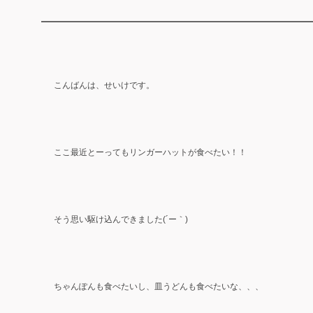
こんばんは、せいけです。
ここ最近とーってもリンガーハットが食べたい！！
そう思い駆け込んできました(´ー｀)
ちゃんぽんも食べたいし、皿うどんも食べたいな、、、