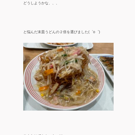
どうしようかな、、、
と悩んだ末皿うどんの２倍を選びました(゜o゜)