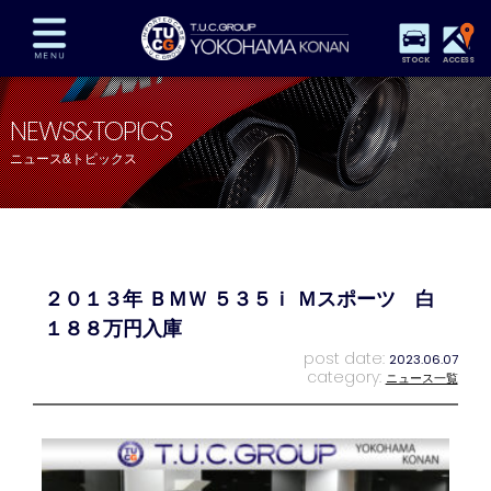
STOCK
ACCESS
在庫車両情報
保証&サービス
パーツリスト
NEWS&TOPICS
TUCとは？
店舗情報
アクセスマップ
ニュース&トピックス
全国納車
特別作業
注文販売
自動車保険
買取査定
スタッフ紹介
リクルート
お問い合わせ
会社概要
２０１３年 ＢＭＷ ５３５ｉ Ｍスポーツ 白
プライバシーポリシー
スタッフblog
納車blog
１８８万円入庫
post date:
2023.06.07
category:
ニュース一覧