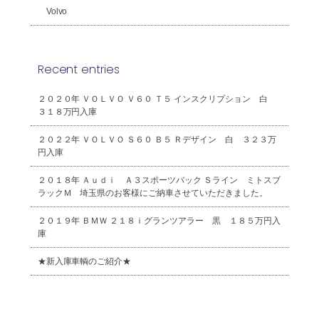
Volvo
Recent entries
２０２０年 ＶＯＬＶＯ Ｖ６０ Ｔ５ インスクリプション 白
３１８万円入庫
２０２２年 ＶＯＬＶＯ Ｓ６０ Ｂ５ Ｒデザイン 白 ３２３万
円入庫
２０１８年 Ａｕｄｉ Ａ３スポーツバック Ｓライン ミトスブ
ラックＭ 埼玉県のお客様にご納車させていただきました。
２０１９年 ＢＭＷ ２１８ｉグランツアラー 黒 １８５万円入
庫
★新入庫車輌のご紹介★
2026年8月