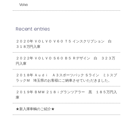
Volvo
Recent entries
２０２０年 ＶＯＬＶＯ Ｖ６０ Ｔ５ インスクリプション 白
３１８万円入庫
２０２２年 ＶＯＬＶＯ Ｓ６０ Ｂ５ Ｒデザイン 白 ３２３万
円入庫
２０１８年 Ａｕｄｉ Ａ３スポーツバック Ｓライン ミトスブ
ラックＭ 埼玉県のお客様にご納車させていただきました。
２０１９年 ＢＭＷ ２１８ｉグランツアラー 黒 １８５万円入
庫
★新入庫車輌のご紹介★
2026年8月