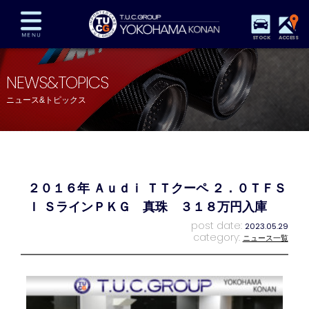
STOCK
ACCESS
在庫車両情報
保証&サービス
パーツリスト
NEWS&TOPICS
TUCとは？
店舗情報
アクセスマップ
ニュース&トピックス
全国納車
特別作業
注文販売
自動車保険
買取査定
スタッフ紹介
リクルート
お問い合わせ
会社概要
２０１６年 Ａｕｄｉ ＴＴクーペ ２．０ＴＦＳ
プライバシーポリシー
スタッフblog
納車blog
Ｉ ＳラインＰＫＧ 真珠 ３１８万円入庫
post date:
2023.05.29
category:
ニュース一覧