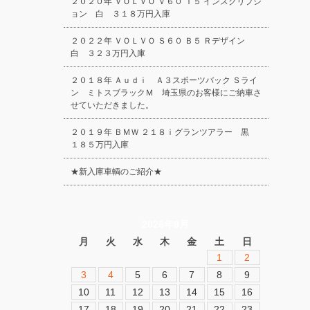
２０２０年 ＶＯＬＶＯ Ｖ６０ Ｔ５ インスクリプシ
ョン 白 ３１８万円入庫
２０２２年 ＶＯＬＶＯ Ｓ６０ Ｂ５ Ｒデザイン
白 ３２３万円入庫
２０１８年 Ａｕｄｉ Ａ３スポーツバック Ｓライ
ン ミトスブラックＭ 埼玉県のお客様にご納車さ
せていただきました。
２０１９年 ＢＭＷ ２１８ｉグランツアラー 黒
１８５万円入庫
★新入庫車輌のご紹介★
2026年8月
月
火
水
木
金
土
日
1
2
3
4
5
6
7
8
9
10
11
12
13
14
15
16
17
18
19
20
21
22
23