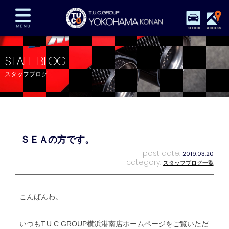
STOCK
ACCESS
在庫車両情報
保証&サービス
パーツリスト
STAFF BLOG
TUCとは？
店舗情報
アクセスマップ
スタッフブログ
全国納車
特別作業
注文販売
自動車保険
買取査定
スタッフ紹介
リクルート
お問い合わせ
会社概要
ＳＥＡの方です。
プライバシーポリシー
スタッフblog
納車blog
post date:
2019.03.20
category:
スタッフブログ一覧
こんばんわ。
いつもT.U.C.GROUP横浜港南店ホームページをご覧いただ