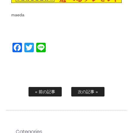
maeda
Facebook
Twitter
Line
« 前の記事
次の記事 »
Categories