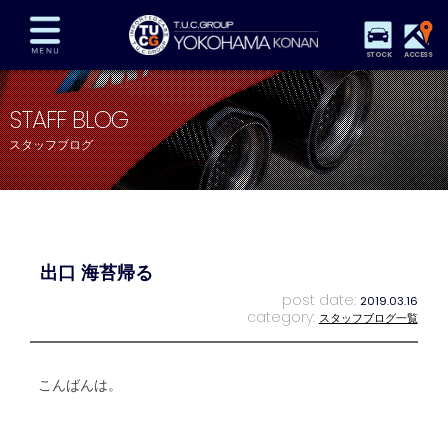
STOCK
ACCESS
在庫車両情報
保証&サービス
パーツリスト
STAFF BLOG
TUCとは？
店舗情報
アクセスマップ
スタッフブログ
全国納車
特別作業
注文販売
自動車保険
買取査定
スタッフ紹介
リクルート
お問い合わせ
会社概要
出口 海苔帰る
プライバシーポリシー
スタッフblog
納車blog
post date:
2019.03.16
category:
スタッフブログ一覧
こんばんは。