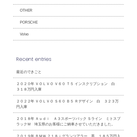
OTHER
PORSCHE
Volvo
Recent entries
最近のできごと
２０２０年 ＶＯＬＶＯ Ｖ６０ Ｔ５ インスクリプション 白
３１８万円入庫
２０２２年 ＶＯＬＶＯ Ｓ６０ Ｂ５ Ｒデザイン 白 ３２３万
円入庫
２０１８年 Ａｕｄｉ Ａ３スポーツバック Ｓライン ミトスブ
ラックＭ 埼玉県のお客様にご納車させていただきました。
２０１９年 ＢＭＷ ２１８ｉグランツアラー 黒 １８５万円入