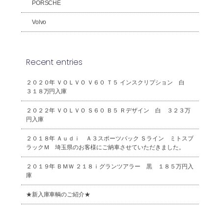
PORSCHE
Volvo
Recent entries
２０２０年 ＶＯＬＶＯ Ｖ６０ Ｔ５ インスクリプション 白
３１８万円入庫
２０２２年 ＶＯＬＶＯ Ｓ６０ Ｂ５ Ｒデザイン 白 ３２３万
円入庫
２０１８年 Ａｕｄｉ Ａ３スポーツバック Ｓライン ミトスブ
ラックＭ 埼玉県のお客様にご納車させていただきました。
２０１９年 ＢＭＷ ２１８ｉグランツアラー 黒 １８５万円入
庫
★新入庫車輌のご紹介★