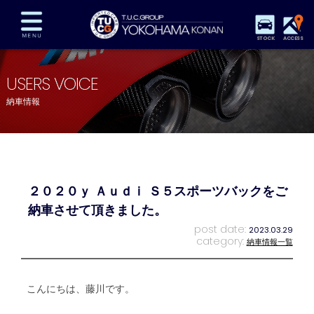
STOCK
ACCESS
在庫車両情報
保証&サービス
パーツリスト
USERS VOICE
TUCとは？
店舗情報
アクセスマップ
納車情報
全国納車
特別作業
注文販売
自動車保険
買取査定
スタッフ紹介
リクルート
お問い合わせ
会社概要
２０２０ｙ Ａｕｄｉ Ｓ５スポーツバックをご
プライバシーポリシー
スタッフblog
納車blog
納車させて頂きました。
post date:
2023.03.29
category:
納車情報一覧
こんにちは、藤川です。