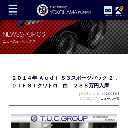
STOCK
ACCESS
在庫車両情報
保証&サービス
パーツリスト
NEWS&TOPICS
TUCとは？
店舗情報
アクセスマップ
ニュース&トピックス
全国納車
特別作業
注文販売
自動車保険
買取査定
スタッフ紹介
リクルート
お問い合わせ
会社概要
２０１４年 Ａｕｄｉ Ｓ３スポーツバック ２．
プライバシーポリシー
スタッフblog
納車blog
０ＴＦＳＩクワトロ 白 ２３８万円入庫
post date:
2023.03.03
category:
ニュース一覧