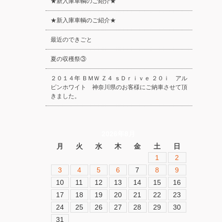
★新入庫車輌のご紹介★
★新入庫車輌のご紹介★
最近のできごと
夏の収穫祭③
２０１４年 ＢＭＷ Ｚ４ ｓＤｒｉｖｅ ２０ｉ アル
ピンホワイト 神奈川県のお客様にご納車させて頂
きました。
2026年8月
月
火
水
木
金
土
日
1
2
3
4
5
6
7
8
9
10
11
12
13
14
15
16
17
18
19
20
21
22
23
24
25
26
27
28
29
30
31