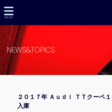
NEWS&TOPICS
２０１７年 Ａｕｄｉ ＴＴクーペ
入庫