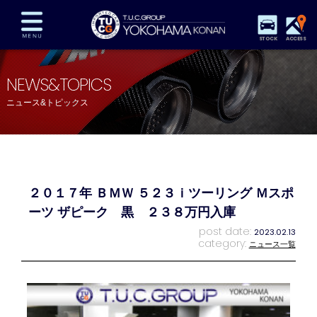
STOCK
ACCESS
在庫車両情報
保証&サービス
パーツリスト
NEWS&TOPICS
TUCとは？
店舗情報
アクセスマップ
ニュース&トピックス
全国納車
特別作業
注文販売
自動車保険
買取査定
スタッフ紹介
リクルート
お問い合わせ
会社概要
２０１７年 ＢＭＷ ５２３ｉツーリング Ｍスポ
プライバシーポリシー
スタッフblog
納車blog
ーツ ザピーク 黒 ２３８万円入庫
post date:
2023.02.13
category:
ニュース一覧