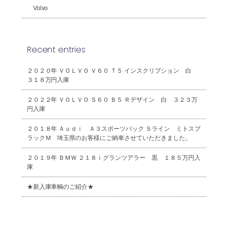
Volvo
Recent entries
２０２０年 ＶＯＬＶＯ Ｖ６０ Ｔ５ インスクリプション 白
３１８万円入庫
２０２２年 ＶＯＬＶＯ Ｓ６０ Ｂ５ Ｒデザイン 白 ３２３万
円入庫
２０１８年 Ａｕｄｉ Ａ３スポーツバック Ｓライン ミトスブ
ラックＭ 埼玉県のお客様にご納車させていただきました。
２０１９年 ＢＭＷ ２１８ｉグランツアラー 黒 １８５万円入
庫
★新入庫車輌のご紹介★
2026年8月