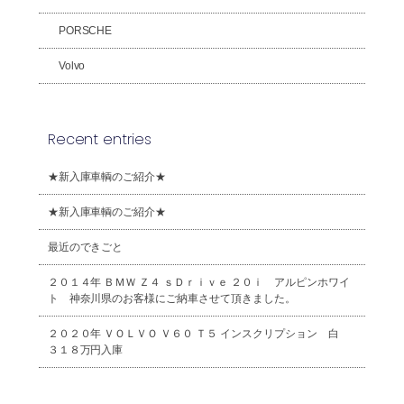
PORSCHE
Volvo
Recent entries
★新入庫車輌のご紹介★
★新入庫車輌のご紹介★
最近のできごと
２０１４年 ＢＭＷ Ｚ４ ｓＤｒｉｖｅ ２０ｉ アルピンホワイ
ト 神奈川県のお客様にご納車させて頂きました。
２０２０年 ＶＯＬＶＯ Ｖ６０ Ｔ５ インスクリプション 白
３１８万円入庫