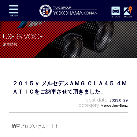
STOCK
ACCESS
在庫車両情報
保証&サービス
パーツリスト
USERS VOICE
TUCとは？
店舗情報
アクセスマップ
納車情報
全国納車
特別作業
注文販売
自動車保険
買取査定
スタッフ紹介
リクルート
お問い合わせ
会社概要
２０１５ｙ メルセデスＡＭＧ ＣＬＡ４５ ４Ｍ
プライバシーポリシー
スタッフblog
納車blog
ＡＴＩＣをご納車させて頂きました。
post date:
2023.01.29
category:
Mercedes-Benz
納車ブログいきます！！