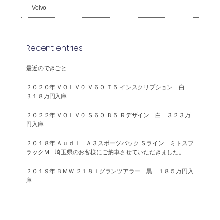
Volvo
Recent entries
最近のできごと
２０２０年 ＶＯＬＶＯ Ｖ６０ Ｔ５ インスクリプション 白
３１８万円入庫
２０２２年 ＶＯＬＶＯ Ｓ６０ Ｂ５ Ｒデザイン 白 ３２３万
円入庫
２０１８年 Ａｕｄｉ Ａ３スポーツバック Ｓライン ミトスブ
ラックＭ 埼玉県のお客様にご納車させていただきました。
２０１９年 ＢＭＷ ２１８ｉグランツアラー 黒 １８５万円入
庫
2026年8月