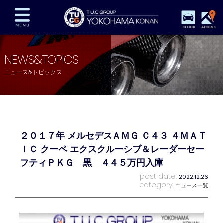
STOCK
ACCESS
在庫車両情報
保証&サービス
パーツリスト
NEWS&TOPICS
TUCとは？
店舗情報
アクセスマップ
ニュース&トピックス
全国納車
特別作業
注文販売
自動車保険
買取査定
スタッフ紹介
リクルート
お問い合わせ
会社概要
２０１７年 メルセデスＡＭＧ Ｃ４３ ４ＭＡＴ
プライバシーポリシー
スタッフblog
納車blog
ＩＣ クーペ エクスクルーシブ＆レーダーセー
フティＰＫＧ 黒 ４４５万円入庫
post date:
2022.12.26
category:
ニュース一覧