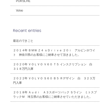
PORSCHE
Volvo
Recent entries
最近のできごと
２０１４年 ＢＭＷ Ｚ４ ｓＤｒｉｖｅ ２０ｉ アルピンホワイ
ト 神奈川県のお客様にご納車させて頂きました。
２０２０年 ＶＯＬＶＯ Ｖ６０ Ｔ５ インスクリプション 白
３１８万円入庫
２０２２年 ＶＯＬＶＯ Ｓ６０ Ｂ５ Ｒデザイン 白 ３２３万
円入庫
２０１８年 Ａｕｄｉ Ａ３スポーツバック Ｓライン ミトスブ
ラックＭ 埼玉県のお客様にご納車させていただきました。