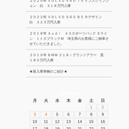
２０２０年 ＶＯＬＶＯ Ｖ６０ Ｔ５ インスクリプシ
ョン 白 ３１８万円入庫
２０２２年 ＶＯＬＶＯ Ｓ６０ Ｂ５ Ｒデザイン
白 ３２３万円入庫
２０１８年 Ａｕｄｉ Ａ３スポーツバック Ｓライ
ン ミトスブラックＭ 埼玉県のお客様にご納車さ
せていただきました。
２０１９年 ＢＭＷ ２１８ｉグランツアラー 黒
１８５万円入庫
★新入庫車輌のご紹介★
2026年8月
月
火
水
木
金
土
日
1
2
3
4
5
6
7
8
9
10
11
12
13
14
15
16
17
18
19
20
21
22
23