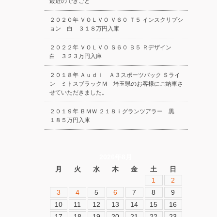
最近のできごと
２０２０年 ＶＯＬＶＯ Ｖ６０ Ｔ５ インスクリプシ
ョン 白 ３１８万円入庫
２０２２年 ＶＯＬＶＯ Ｓ６０ Ｂ５ Ｒデザイン
白 ３２３万円入庫
２０１８年 Ａｕｄｉ Ａ３スポーツバック Ｓライ
ン ミトスブラックＭ 埼玉県のお客様にご納車さ
せていただきました。
２０１９年 ＢＭＷ ２１８ｉグランツアラー 黒
１８５万円入庫
2026年8月
月
火
水
木
金
土
日
1
2
3
4
5
6
7
8
9
10
11
12
13
14
15
16
17
18
19
20
21
22
23